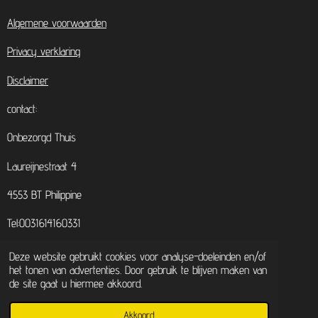
Algemene voorwaarden
Privacy verklaring
Disclaimer
contact:
Onbezorgd Thuis
Laureijnestraat 4
4553 BT Philippine
Tel:0031614160331
Email:
info@onbezorgdthuis.nl
Deze website gebruikt cookies voor analyse-doeleinden en/of
het tonen van advertenties. Door gebruik te blijven maken van
Kvk: 83013180
de site gaat u hiermee akkoord.
© 2022 - 2026 Onbezorgd Thuis
Akkoord
Powered by
JouwWeb