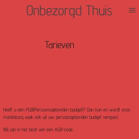
Onbezorgd Thuis
Ga
direct
naar
de
hoofdinhoud
Tarieven
Heeft u een PGB(Persoonsgebonden budget)? Dan kan en wordt onze
mantelzorg vaak ook uit uw persoongebonden budget vergoed.
Wij zijn in het bezit van een AGB-code..