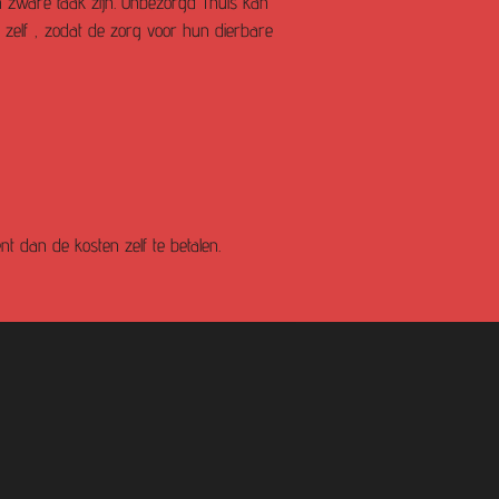
 zware taak zijn. Onbezorgd Thuis kan
zelf , zodat de zorg voor hun dierbare
nt dan de kosten zelf te betalen.