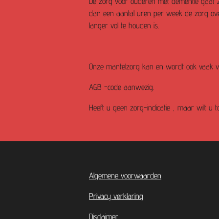
De zorg voor ouderen met dementie gaat 2
dan een aantal uren per week de zorg over
langer vol te houden is.
Onze mantelzorg kan en wordt ook vaak v
AGB -code aanwezig.
Heeft u geen zorg-indicatie , maar wilt u t
Algemene voorwaarden
Privacy verklaring
Disclaimer