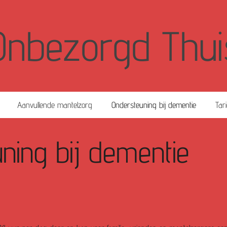
Onbezorgd Thui
Aanvullende mantelzorg
Ondersteuning bij dementie
Tar
ing bij dementie