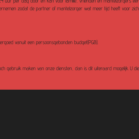
4 uur per dag door en kan voor familie, vrienden en mantelzorgers een
nemen zodat de partner of mantelzorger wat meer tijd heeft voor zich 
ergoed vanuit een persoonsgebonden budget(PGB).
och gebruik maken van onze diensten, dan is dit uiteraard mogelijk. U die